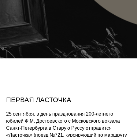
25.09
ПЕРВАЯ ЛАСТОЧКА
Празднование 200-летия со дня рождения Ф.М.
25 сентября, в день празднования 200-летнего
юбилей Ф.М. Достоевского с Московского вокзала
Достоевского
Санкт-Петербурга в Старую Руссу отправится
«Ласточка» (поезд №721, курсирующий по маршруту