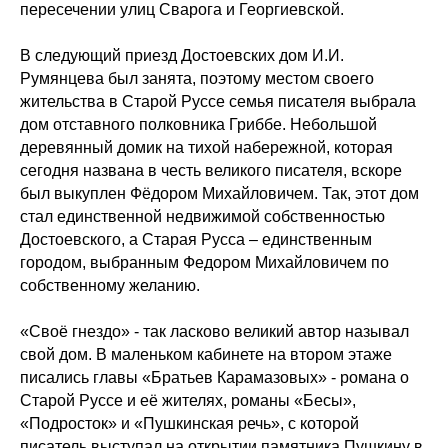
пересечении улиц Сварога и Георгиевской.
В следующий приезд Достоевских дом И.И.
Румянцева был занята, поэтому местом своего
жительства в Старой Руссе семья писателя выбрала
дом отставного полковника Гриббе. Небольшой
деревянный домик на тихой набережной, которая
сегодня названа в честь великого писателя, вскоре
был выкуплен Фёдором Михайловичем. Так, этот дом
стал единственной недвижимой собственностью
Достоевского, а Старая Русса – единственным
городом, выбранным Федором Михайловичем по
собственному желанию.
«Своё гнездо» - так ласково великий автор называл
свой дом. В маленьком кабинете на втором этаже
писались главы «Братьев Карамазовых» - романа о
Старой Руссе и её жителях, романы «Бесы»,
«Подросток» и «Пушкинская речь», с которой
писатель выступал на открытии памятника Пушкину в