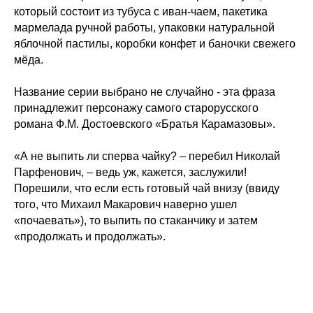
который состоит из тубуса с иван-чаем, пакетика
Старая Русса – город Достоевского
мармелада ручной работы, упаковки натуральной
яблочной пастилы, коробки конфет и баночки свежего
мёда.
Подробнее
Название серии выбрано не случайно - эта фраза
принадлежит персонажу самого старорусского
романа Ф.М. Достоевского «Братья Карамазовы».
«А не выпить ли сперва чайку? – перебил Николай
Парфенович, – ведь уж, кажется, заслужили!
Порешили, что если есть готовый чай внизу (ввиду
того, что Михаил Макарович наверно ушел
«почаевать»), то выпить по стаканчику и затем
«продолжать и продолжать».